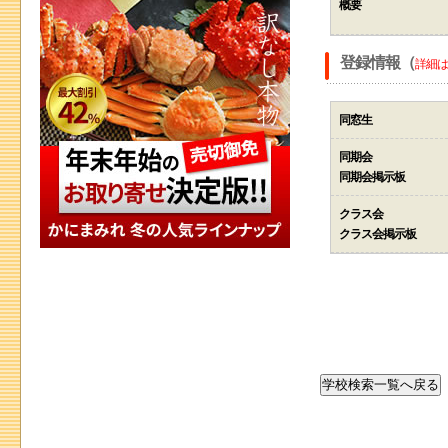
概要
登録情報（
詳細は
同窓生
同期会
同期会掲示板
クラス会
クラス会掲示板