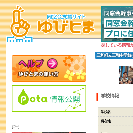
探している情報
三和町立三和中学校(
学校情報
学校名
所在地
[広告]