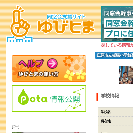
探している情報
庄原市立板橋小学校
学校情報
学校名
所在地
[広告]