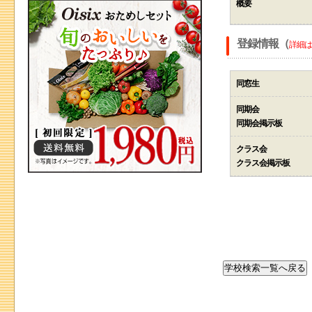
概要
登録情報（
詳細は
同窓生
同期会
同期会掲示板
クラス会
クラス会掲示板