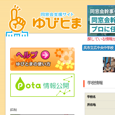
探している情報
呉市立広中央中学校
学校情報
学校名
所在地
[広告]