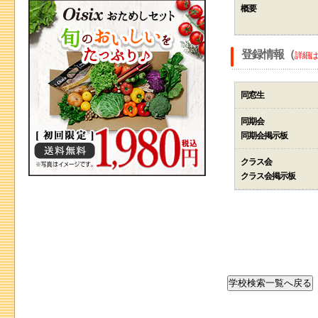
概要
登録情報（
詳細は
同窓生
同期会
同期会掲示板
クラス会
クラス会掲示板