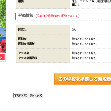
概要
住所：〒717-0736 真庭郡
TEL ：
登録情報（
）
詳細は会員登録後に閲覧できます
同窓生
0名
同期会
登録されていません。
同期会掲示板
登録されていません。
クラス会
登録されていません。
クラス会掲示板
登録されていません。