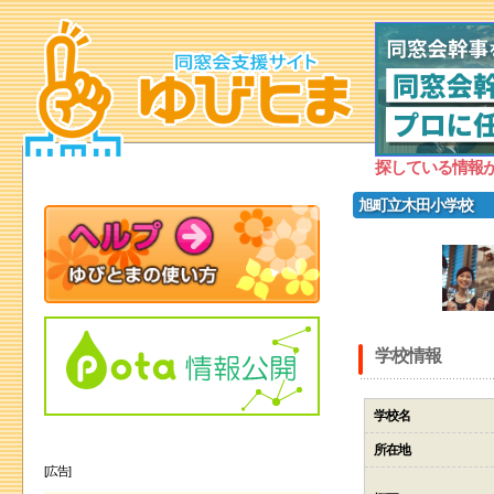
探している情報
旭町立木田小学校
学校情報
学校名
所在地
[広告]