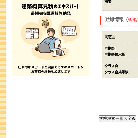
概要
登録情報（
詳細は
同窓生
同期会
同期会掲示板
クラス会
クラス会掲示板