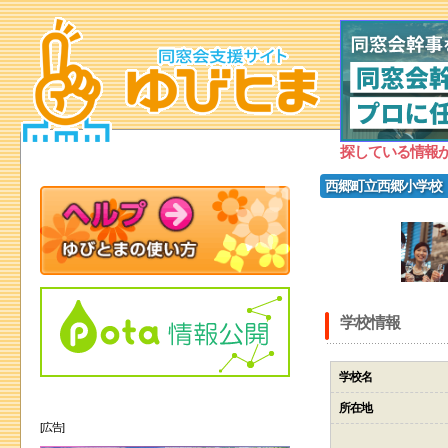
探している情報
西郷町立西郷小学校
学校情報
学校名
所在地
[広告]