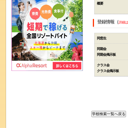
概要
登録情報（
詳細は
同窓生
同期会
同期会掲示板
クラス会
クラス会掲示板