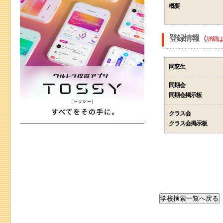
概要
登録情報（
詳細は
同窓生
同期会
同期会掲示板
クラス会
クラス会掲示板