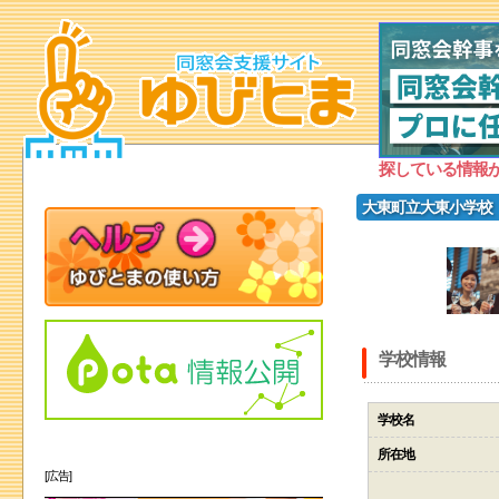
探している情報
大東町立大東小学校
学校情報
学校名
所在地
[広告]