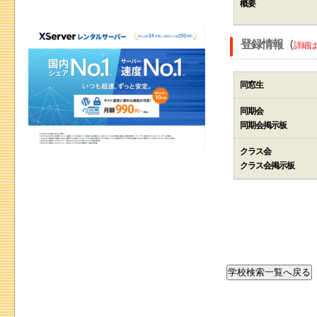
概要
登録情報（
詳細は
同窓生
同期会
同期会掲示板
クラス会
クラス会掲示板