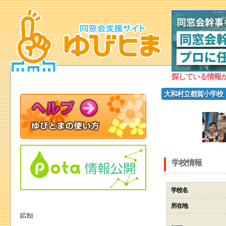
探している情報
大和村立都賀小学校
学校情報
学校名
所在地
[広告]