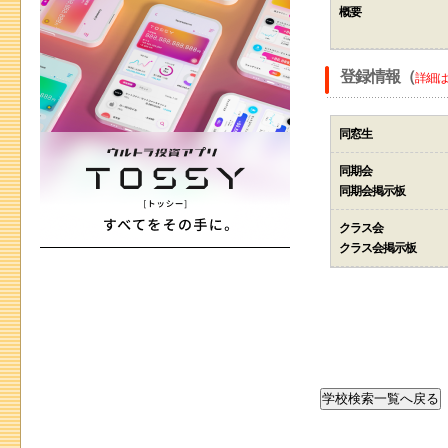
概要
登録情報（
詳細は
同窓生
同期会
同期会掲示板
クラス会
クラス会掲示板