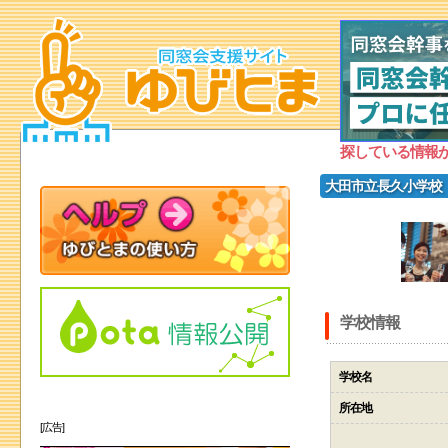
探している情報
大田市立長久小学校
学校情報
学校名
所在地
[広告]