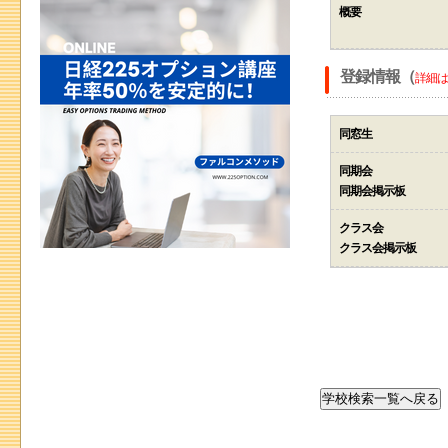
概要
登録情報（
詳細は
同窓生
同期会
同期会掲示板
クラス会
クラス会掲示板