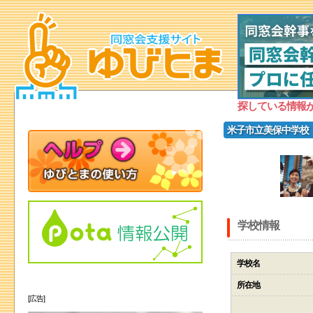
探している情報
米子市立美保中学校
学校情報
学校名
所在地
[広告]