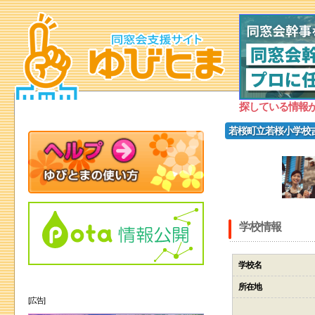
探している情報
若桜町立若桜小学校
学校情報
学校名
所在地
[広告]