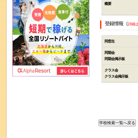
概要
登録情報（
詳細は
同窓生
同期会
同期会掲示板
クラス会
クラス会掲示板