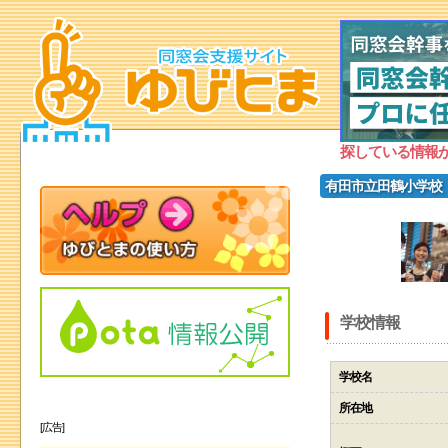
探している情報
有田市立田鶴小学校
学校情報
学校名
所在地
[広告]