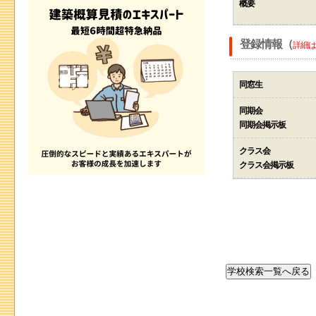
概要
登録情報（
詳細は
同窓生
同期会
同期会掲示板
クラス会
クラス会掲示板