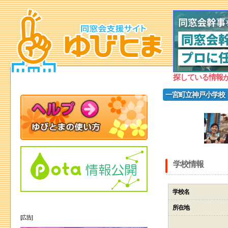
探している情報
一宮町立神戸小学校
学校情報
学校名
所在地
[広告]