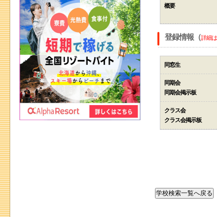
概要
登録情報（
詳細は
同窓生
同期会
同期会掲示板
クラス会
クラス会掲示板