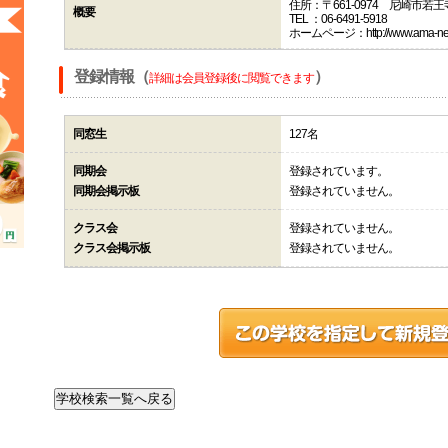
住所：〒661-0974 尼崎市若
概要
TEL ：06-6491-5918
ホームページ：http://www.ama-net.ed
登録情報（
）
詳細は会員登録後に閲覧できます
同窓生
127名
同期会
登録されています。
同期会掲示板
登録されていません。
クラス会
登録されていません。
クラス会掲示板
登録されていません。