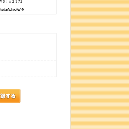
王寺３丁目２３?１
.jp/school/E44/