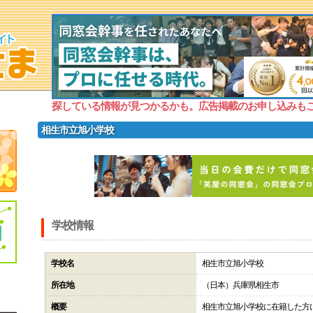
探している情報が見つかるかも。広告掲載のお申し込みも
相生市立旭小学校
学校情報
学校名
相生市立旭小学校
所在地
（日本）兵庫県相生市
概要
相生市立旭小学校に在籍した方