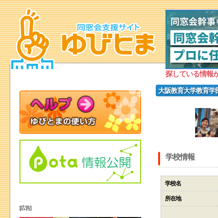
探している情報
大阪教育大学教育学
学校情報
学校名
所在地
[広告]