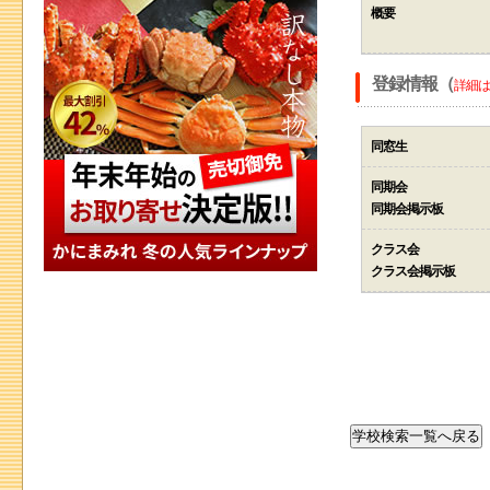
概要
登録情報（
詳細は
同窓生
同期会
同期会掲示板
クラス会
クラス会掲示板