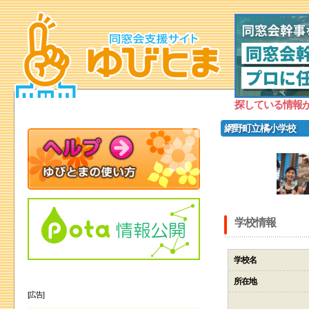
探している情報
網野町立橘小学校
学校情報
学校名
所在地
[広告]