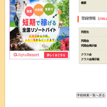
概要
登録情報（
詳細は
同窓生
同期会
同期会掲示板
クラス会
クラス会掲示板