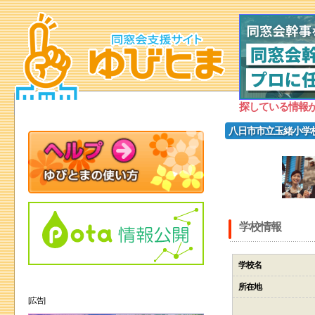
探している情報
八日市市立玉緒小学
学校情報
学校名
所在地
[広告]