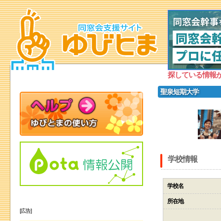
探している情報
聖泉短期大学
学校情報
学校名
所在地
[広告]