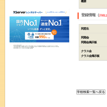
概要
登録情報（
詳細は
同窓生
同期会
同期会掲示板
クラス会
クラス会掲示板