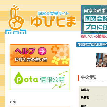
探している情報
愛知県立常滑北高等
学校情報
学校名
所在地
[広告]
概要