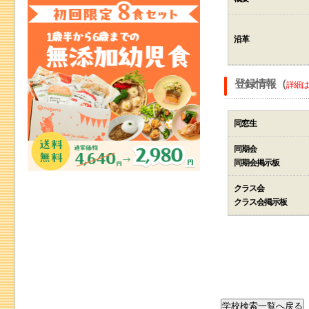
沿革
登録情報（
詳細は
同窓生
同期会
同期会掲示板
クラス会
クラス会掲示板