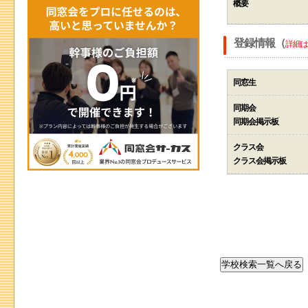
概要
登録情報（
詳細は
同窓生
同期会
同期会掲示板
クラス会
クラス会掲示板