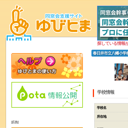
探している情報
春日井市立八幡小学
学校情報
学校名
所在地
[広告]