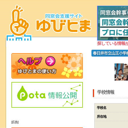
探している情報
春日井市立山王小学
学校情報
学校名
所在地
[広告]