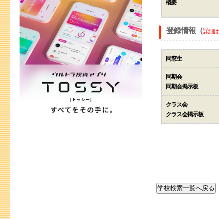
概要
登録情報（
詳細は
同窓生
同期会
同期会掲示板
クラス会
クラス会掲示板