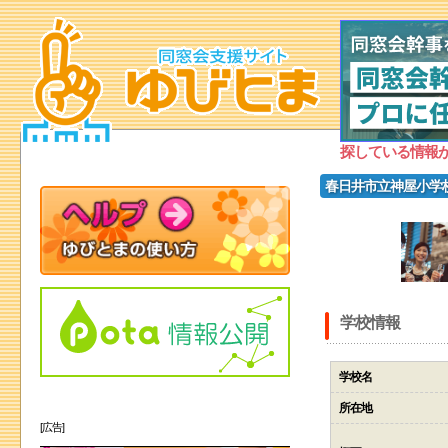
探している情報
春日井市立神屋小学
学校情報
学校名
所在地
[広告]