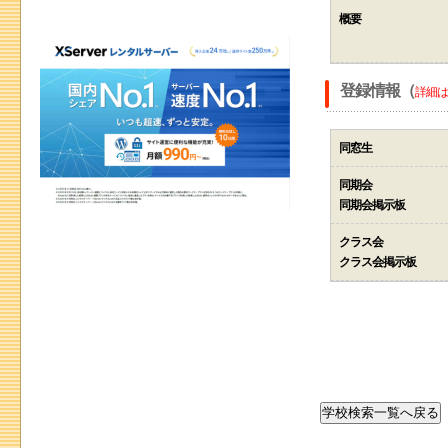
概要
登録情報（
詳細は
同窓生
同期会
同期会掲示板
クラス会
クラス会掲示板