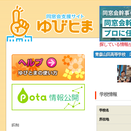
探している情報
青森山田高等学校 
学校情報
学校名
所在地
[広告]