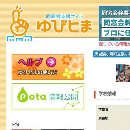
探している情報
天城湯ヶ島町立湯ヶ
学校情報
学校名
所在地
[広告]