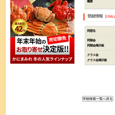
概要
登録情報（
詳細は
同窓生
同期会
同期会掲示板
クラス会
クラス会掲示板