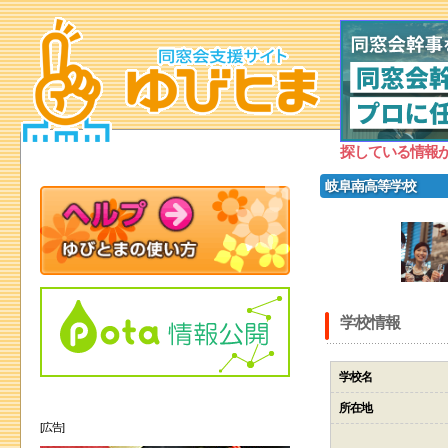
探している情報
岐阜南高等学校
学校情報
学校名
所在地
[広告]