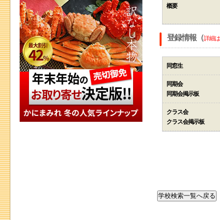
概要
登録情報（
詳細は
同窓生
同期会
同期会掲示板
クラス会
クラス会掲示板