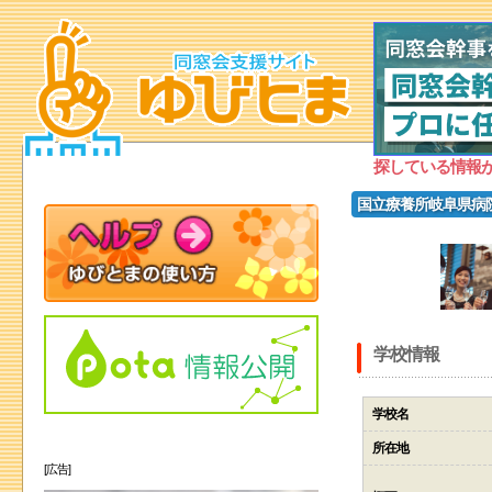
探している情報
国立療養所岐阜県病
学校情報
学校名
所在地
[広告]