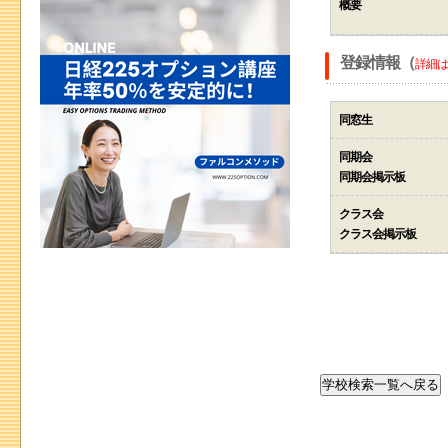
概要
登録情報（
詳細は
同窓生
同期会
同期会掲示板
クラス会
クラス会掲示板