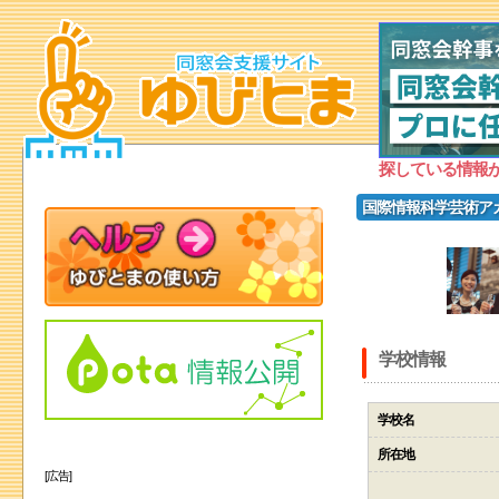
探している情報
国際情報科学芸術ア
学校情報
学校名
所在地
[広告]