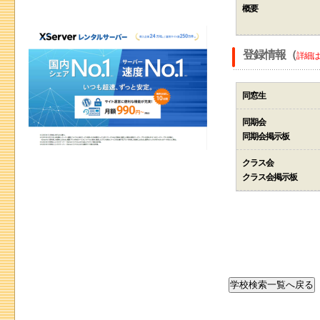
概要
登録情報（
詳細は
同窓生
同期会
同期会掲示板
クラス会
クラス会掲示板