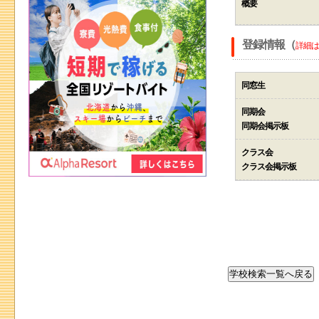
概要
登録情報（
詳細は
同窓生
同期会
同期会掲示板
クラス会
クラス会掲示板