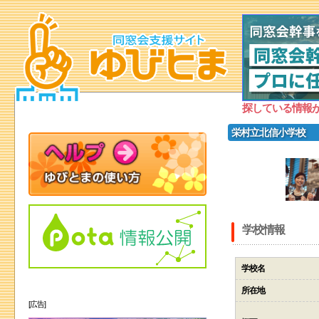
探している情報
栄村立北信小学校
学校情報
学校名
所在地
[広告]