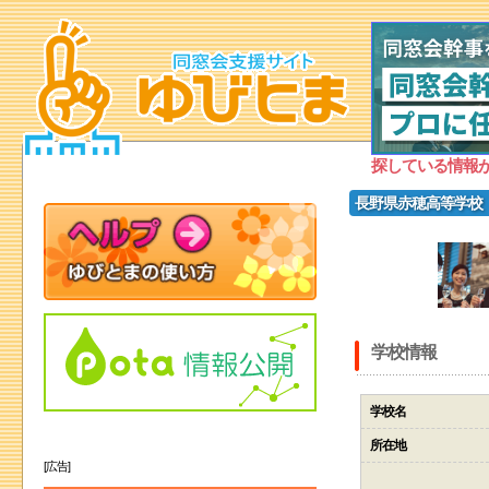
探している情報
長野県赤穂高等学校
学校情報
学校名
所在地
[広告]