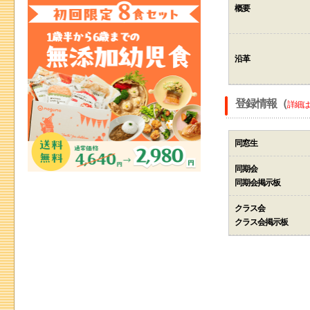
概要
沿革
登録情報（
詳細は
同窓生
同期会
同期会掲示板
クラス会
クラス会掲示板