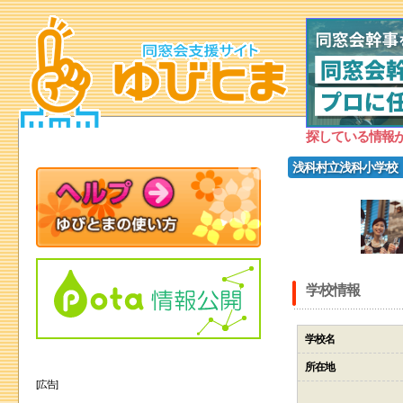
探している情報
浅科村立浅科小学校
学校情報
学校名
所在地
[広告]