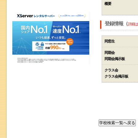
概要
登録情報（
詳細は
同窓生
同期会
同期会掲示板
クラス会
クラス会掲示板