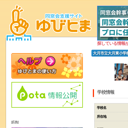
探している情報
大月市立大月東小学
学校情報
学校名
所在地
[広告]