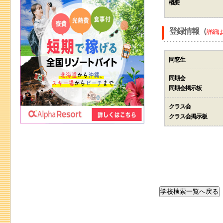
概要
登録情報（
詳細は
同窓生
同期会
同期会掲示板
クラス会
クラス会掲示板