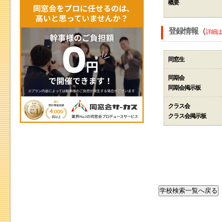
概要
登録情報（
詳細は
同窓生
同期会
同期会掲示板
クラス会
クラス会掲示板