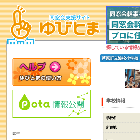
探している情報
芦原町立波松小学校
学校情報
学校名
所在地
[広告]