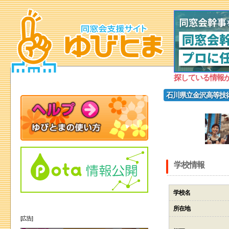
探している情報
石川県立金沢高等技
学校情報
学校名
所在地
[広告]