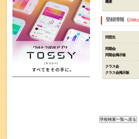
概要
登録情報（
詳細は
同窓生
同期会
同期会掲示板
クラス会
クラス会掲示板