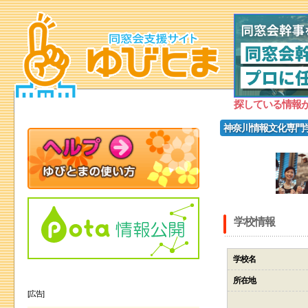
探している情報
神奈川情報文化専門
学校情報
学校名
所在地
[広告]