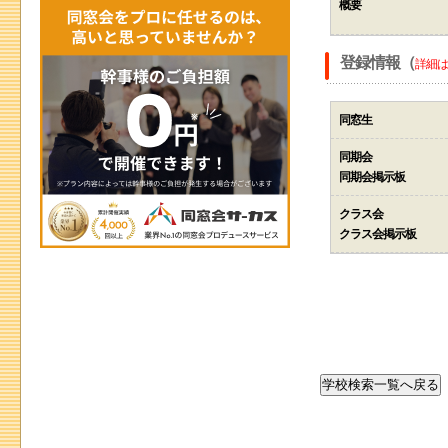
概要
登録情報（
詳細は
同窓生
同期会
同期会掲示板
クラス会
クラス会掲示板