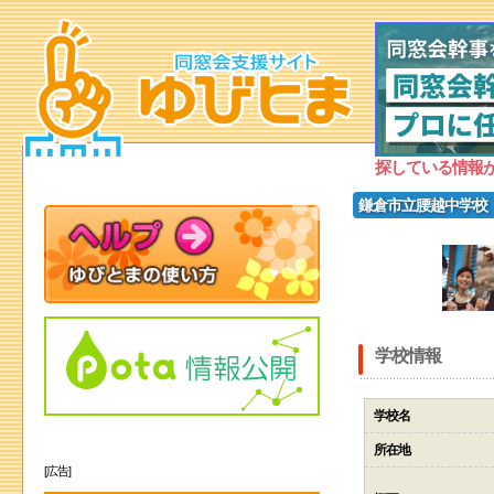
探している情報
鎌倉市立腰越中学校
学校情報
学校名
所在地
[広告]