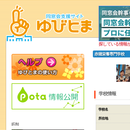
探している情報
赤堀栄養専門学校
学校情報
学校名
所在地
[広告]