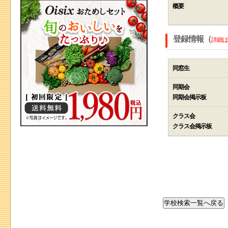
概要
登録情報（
詳細は
同窓生
同期会
同期会掲示板
クラス会
クラス会掲示板