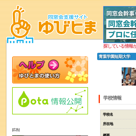
探している情報
青葉学園短期大学
学校情報
学校名
所在地
[広告]
概要