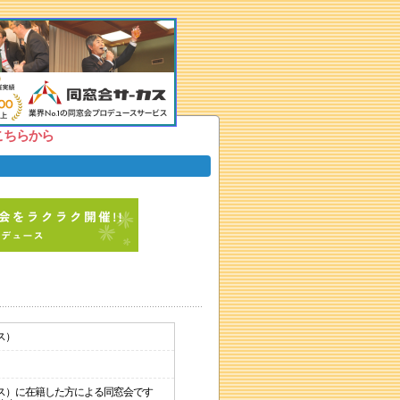
こちらから
ス）
ス）に在籍した方による同窓会です