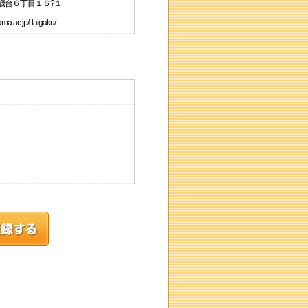
千歳台６丁目１６?１
.ac.jp/daigaku/