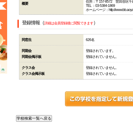
住所：〒157-8572 世田谷区
概要
TEL ：03-5384-1869
ホームページ：http://www.bb.aoyama
登録情報（
）
詳細は会員登録後に閲覧できます
同窓生
626名
同期会
登録されています。
同期会掲示板
登録されていません。
クラス会
登録されていません。
クラス会掲示板
登録されていません。