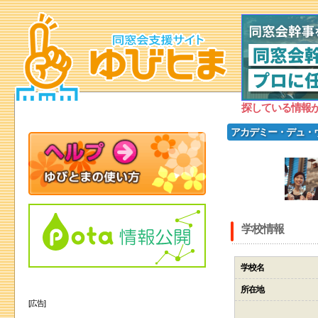
探している情報
アカデミー・デュ・
学校情報
学校名
所在地
[広告]