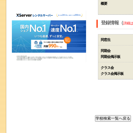
概要
登録情報（
詳細は
同窓生
同期会
同期会掲示板
クラス会
クラス会掲示板