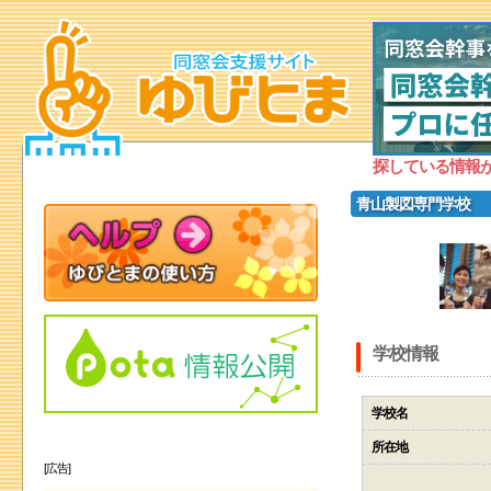
探している情報
青山製図専門学校
学校情報
学校名
所在地
[広告]