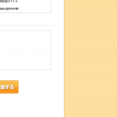
園調布南６?１０
.or.jp/mnmte/