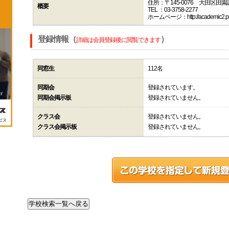
住所：〒145-0076 大田区田
概要
TEL ：03-3758-2277
ホームページ：http://academic2.plala
登録情報（
）
詳細は会員登録後に閲覧できます
同窓生
112名
同期会
登録されています。
同期会掲示板
登録されていません。
クラス会
登録されていません。
クラス会掲示板
登録されていません。