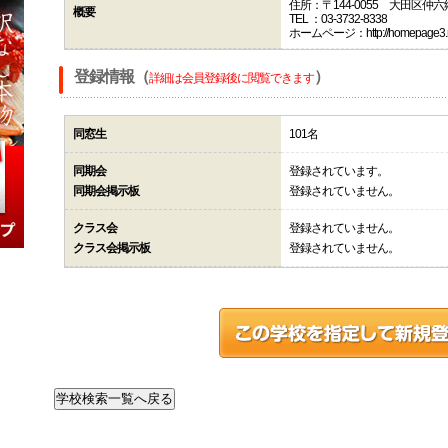
住所：〒144-0055 大田区仲
概要
TEL ：03-3732-8338
ホームページ：http://homepage3.nift
登録情報（
）
詳細は会員登録後に閲覧できます
同窓生
101名
同期会
登録されています。
同期会掲示板
登録されていません。
クラス会
登録されていません。
クラス会掲示板
登録されていません。