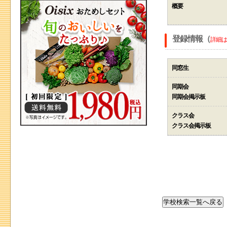
概要
登録情報（
詳細は
同窓生
同期会
同期会掲示板
クラス会
クラス会掲示板