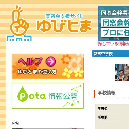
探している情報
愛国中学校
学校情報
学校名
所在地
[広告]