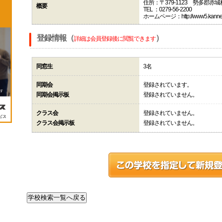
住所：〒379-1123 勢多郡赤
概要
TEL ：0279-56-2200
ホームページ：http://www5.kannet.ne
登録情報（
）
詳細は会員登録後に閲覧できます
同窓生
3名
同期会
登録されています。
同期会掲示板
登録されていません。
クラス会
登録されていません。
クラス会掲示板
登録されていません。