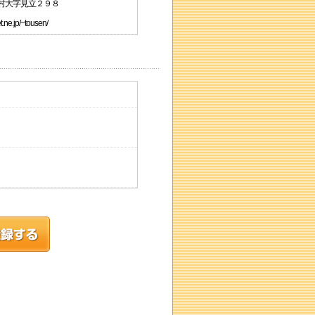
城村大字見立２９８
.jp/~tousen/