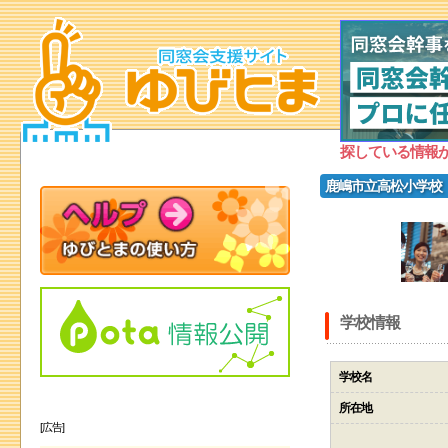
探している情報
鹿嶋市立高松小学校
学校情報
学校名
所在地
[広告]