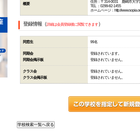
住所：〒314-0031 鹿嶋市大
概要
TEL ：0299-82-1455
ホームページ：http://www.sopia.or.jp
登録情報（
）
詳細は会員登録後に閲覧できます
同窓生
99名
同期会
登録されています。
同期会掲示板
登録されていません。
クラス会
登録されていません。
クラス会掲示板
登録されていません。