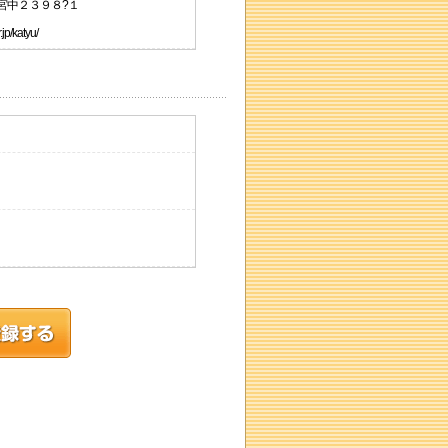
字宮中２３９８?１
/katyu/