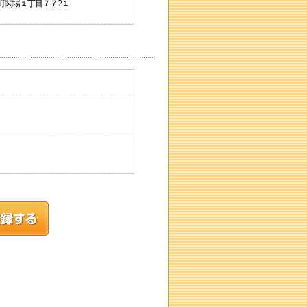
高町関場１丁目７７?１