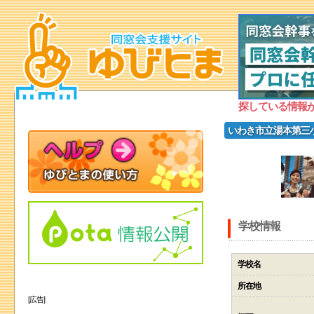
探している情報
いわき市立湯本第三
学校情報
学校名
所在地
[広告]