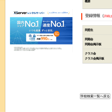
概要
登録情報（
詳細は
同窓生
同期会
同期会掲示板
クラス会
クラス会掲示板